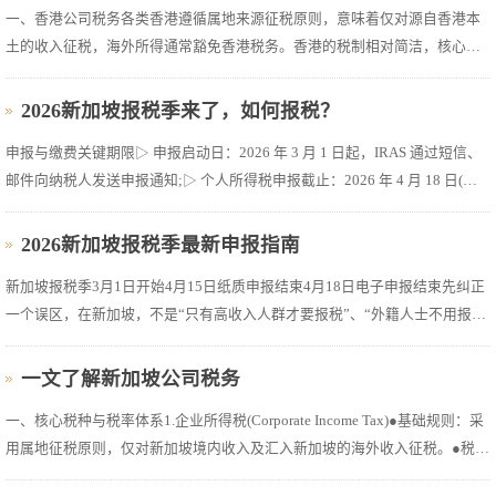
一、香港公司税务各类香港遵循属地来源征税原则，意味着仅对源自香港本
土的收入征税，海外所得通常豁免香港税务。香港的税制相对简洁，核心税
种涵盖：利得税：这类似于中国大陆的企业所得税，需按年度进行申报(税务
局会寄送税表)。新成立的香港公司，通常自成立后的第18个月起需开始提交
2026新加坡报税季来了，如何报税？
税务申报;而已提交过税务...
申报与缴费关键期限▷ 申报启动日：2026 年 3 月 1 日起，IRAS 通过短信、
邮件向纳税人发送申报通知;▷ 个人所得税申报截止：2026 年 4 月 18 日(申
报 2025 自然年度收入);▷ 雇主自动申报截止：2026 年 3 月 1 日前，参与 “雇
佣入息自动纳入计划(AIS)” 的雇主需提交员工 2025 年度收入数据;温馨提示...
2026新加坡报税季最新申报指南
新加坡报税季3月1日开始4月15日纸质申报结束4月18日电子申报结束先纠正
一个误区，在新加坡，不是“只有高收入人群才要报税”、“外籍人士不用报
税。”新加坡个税申报遵循“全民申报、依法纳税”原则。只要你符合以下任一
条件，就必须在规定时间内完成申报，哪怕年收入低于免税额度，也需要履
一文了解新加坡公司税务
行申报...
一、核心税种与税率体系1.企业所得税(Corporate Income Tax)●基础规则：采
用属地征税原则，仅对新加坡境内收入及汇入新加坡的海外收入征税。●税率
结构：▶标准税率 17%(全球最低之一);▶2025 年新政：全球年营收超 7.5 亿