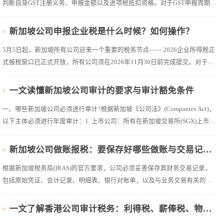
判断自身GST注册义务、申报金额以及进项税抵扣资格。对于GST申报周期为
2026年4月至6月的企业，GST申报截止日期为2026年7月31日。新加坡GST是
什么?企业为什么需要关注?商品及服务税(GST)是新加坡针对商品和服务消费
新加坡公司申报企业税是什么时候？如何操作？
征收的一种消费型税，...
5月5日起，新加坡所有公司迎来一个重要的税务节点—— 2026企业所得税正
式报税窗口已正式开放，所有公司须在2026年11月30日前完成提交。对于在
新加坡经营公司的人士而言，税务合规不仅关乎法律责任，更直接影响到公
司信用与长期合规记录。一、5月5日开启报税窗口，报的是什么时候的税?新
一文读懂新加坡公司审计的要求与审计豁免条件
加坡企业所得税(Cor...
一、哪些新加坡公司必须进行审计?根据新加坡《公司法》(Companies Act)，
以下主体必须进行年度审计：1. 上市公司：所有在新加坡交易所(SGX)上市的
公司必须进行审计。2. 大型公司：满足以下任意两项条件的公司：- 年收入超
过 1000万新元;- 总资产超过 1000万新元;- 员工人数超过 50人。3. 外...
新加坡公司做账报税：要保存好哪些做账与交易记录？
根据新加坡税务局(IRAS)的官方要求，公司必须妥善保存其财务交易记录，
包括原始凭证、会计记录、明细表、银行对账单，以及与业务交易有关的其
他记录，而且通常需要至少保存 5 年。更重要的是，这些资料可以电子化保
存，但前提不是“存进电脑就行”，而是必须做到可读取、可追溯、可验证、
一文了解香港公司审计税务：利得税、薪俸税、物业税
可调取。先说结论：这里讲...