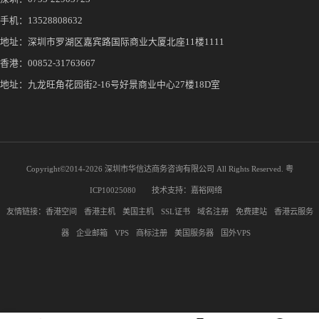
手机：
13528808632
地址：深圳市罗湖区嘉宾路国际商业大厦北座11楼1111
香港：00852-31763667
地址：九龙旺角花园街2-16号好景商业中心27楼18D室
Copyright©2014-
2026 深圳市华信达商务咨询有限公司 All Rights Reserved.
粤
ICP10025080
技术支持：
嘉裕网络
友情链接：
香港空间
香港主机
美国主机
SSL证书
域名注册
免费建站
香港云服务
器
企业邮箱
VPS
商标注册
美国服务器
国外VPS