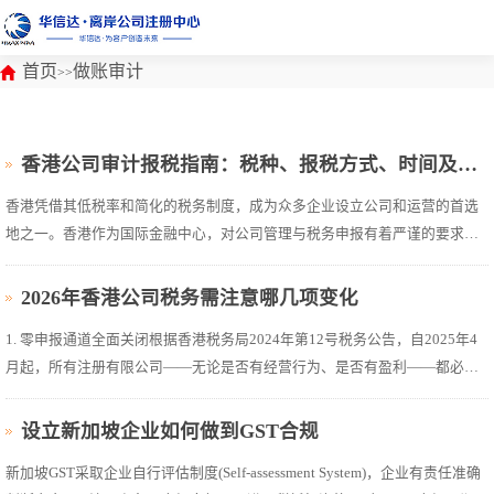
首页
做账审计
>>
香港公司审计报税指南：税种、报税方式、时间及注意事项
香港凭借其低税率和简化的税务制度，成为众多企业设立公司和运营的首选
地之一。香港作为国际金融中心，对公司管理与税务申报有着严谨的要求。
香港公司法及税务条例规定，每年4月1日至次年3月31日为一个财政年度，香
港有限公司无论是否有利润，每年都必须做账审计(又称核数师报告)，向股
2026年香港公司税务需注意哪几项变化
东、董事及税务局申报公司的财...
1. 零申报通道全面关闭根据香港税务局2024年第12号税务公告，自2025年4
月起，所有注册有限公司——无论是否有经营行为、是否有盈利——都必须
同步提交由持牌会计师出具的审计报告，方能完成利得税申报。未附审计报
告的报税申请将被税务局直接退回。2. 电子化报税成为强制要求审计报告、
设立新加坡企业如何做到GST合规
财务报表及佐证文件须...
新加坡GST采取企业自行评估制度(Self-assessment System)，企业有责任准确