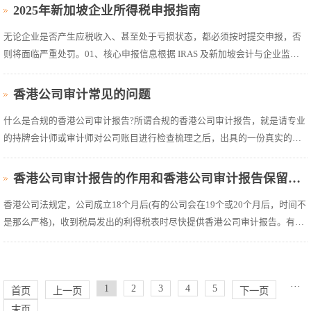
欧元的跨国企业(MNEs)需遵守 15% 全球最低有效税率。●关键豁免：...
2025年新加坡企业所得税申报指南
无论企业是否产生应税收入、甚至处于亏损状态，都必须按时提交申报，否
则将面临严重处罚。01、核心申报信息根据 IRAS 及新加坡会计与企业监管
局(ACRA)规定，以下实体须履行申报义务：2024年12月31日前在新加坡注册
的本地公司;2024年1月1日至12月31日期间在 ACRA 注册的外国公司(如新加
香港公司审计常见的问题
坡分公司);未...
什么是合规的香港公司审计报告?所谓合规的香港公司审计报告，就是请专业
的持牌会计师或审计师对公司账目进行检查梳理之后，出具的一份真实的审
计报告，审计师的意见最好是无保留意见，这也能确保它们真实、准确并且
符合香港的会计规定。这份报告需要如实展示公司的财务状况，主要目的是
香港公司审计报告的作用和香港公司审计报告保留和不保留意见详解
为了公司的财务更加透明，...
香港公司法规定，公司成立18个月后(有的公司会在19个或20个月后，时间不
是那么严格)，收到税局发出的利得税表时尽快提供香港公司审计报告。有银
行流水即是有营业的公司，就必须做账审计。香港公司审计报告的作用一
般，香港执牌会计师会依照香港公司管理条例、会计师公会发出的香港会计
准则、财务报告准则、以及...
···
1
2
3
4
5
首页
上一页
下一页
末页