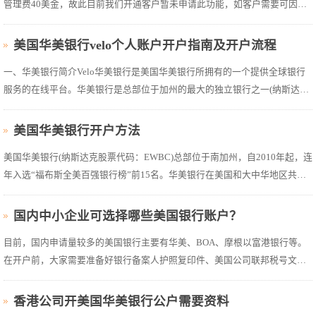
管理费40美金，故此目前我们开通客户暂未申请此功能，如客户需要可因转
款业务量增加再向银行申请。2、未开通转款方式︰客户需转款，填写电汇申
请表，直接邮件直银行，由银行指定负责人核实客户信息后进行转款;3、银
美国华美银行velo个人账户开户指南及开户流程
行卡∶国内农行、建行AT...
一、华美银行简介Velo华美银行是美国华美银行所拥有的一个提供全球银行
服务的在线平台。华美银行是总部位于加州的最大的独立银行之一(纳斯达克
上市公司股票代号：EWBC)。Velo华美银行向全球客户提供一个便捷和安全
的方式来了解和使用华美银行所提供的各项金融产品及服务。同时，客户也
美国华美银行开户方法
可以通过Velo华美银行来了解更...
美国华美银行(纳斯达克股票代码：EWBC)总部位于南加州，自2010年起，连
年入选“福布斯全美百强银行榜”前15名。华美银行在美国和大中华地区共有
130多家分行，遍布美国东、西海岸及中部休斯敦地区;在大中华地区覆盖香
港、台北、上海、北京、广州、深圳、汕头、重庆和厦门。华美银行是美国
国内中小企业可选择哪些美国银行账户？
最大的华裔银行，一大半的员工是...
目前，国内申请量较多的美国银行主要有华美、BOA、摩根以富港银行等。
在开户前，大家需要准备好银行备案人护照复印件、美国公司联邦税号文
件、开户信息表、股东中英文名字签名等。开户流程则相对简单，很多美国
银行支持全程在线申请，开户周期为1到2周，对比香港地区银行(15天到1月)
香港公司开美国华美银行公户需要资料
相对较短。再加上视频面签，这也就意...