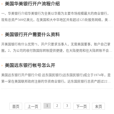
名列前十。华美银行为美国上市公司，股票代号EWBC在NASDAQ Global
美国华美银行开户流程介绍
Select Market易。现有...
一、华美银行介绍华美银行为全美以华裔为主要市场规模最大的商业银行，
现有总资产569亿美元，在美国和大中华地区共有超过125处服务网络，美国
市场主要分布于加州、乔治亚州、内华达州、纽约、马萨诸塞州、德州以及
华盛顿州;在大中华地区在香港、上海、深圳和汕头都设有全方位服务的银
美国银行开户需要什么资料
行，在北京、重庆、厦门及广州亦...
开美国银行有什么优势?1、开户只要求当事人，无需美国董事，账户自己掌
握。2、为公司的收付款国际转账提供便捷，在大陆使用和往大陆转账不会被
封。3、开户手续简单，不需要本人亲临美国办理，可以进行视频面签。4、
开户周期短，一个月左右可以开下来。5、支持预付信用卡功能，可以用在亚
美国远东银行帐号怎么开
马逊扣款和...
美国远东银行开户银行介绍:远东国民银行(远东国民银行)成立于1974年，是
第一家在美国联邦政府注册的华资商业银行。远东国民银行总资产超过22亿
美金及280多位员工。坐落于洛杉矶，橙县，矽谷和旧金山的11家分行，皆提
供全方位的企业及个人金融服务。服务项目包括商业房地产贷款，企业金融
投资服务，各项金融...
1
2
3
首页
上一页
下一页
末页