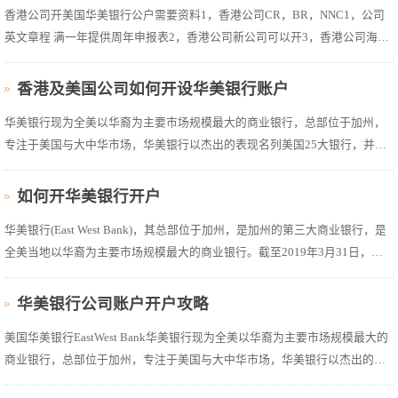
香港公司开美国华美银行公户需要资料1，香港公司CR，BR，NNC1，公司
英文章程 满一年提供周年申报表2，香港公司新公司可以开3，香港公司海外
采购、销售合同各一份(如果能提供提单 报关单发票等最好)4，如果有国内公
司营业执照，发一下5，董事股东身份证，护照6，银行KYC表格(我们提供客
香港及美国公司如何开设华美银行账户
户填写)...
华美银行现为全美以华裔为主要市场规模最大的商业银行，总部位于加州，
专注于美国与大中华市场，华美银行以杰出的表现名列美国25大银行，并在
福布斯(Forbes)“全美百强银行”排行榜上连续三年名列前十。美国市场主要分
布于加州、纽约、乔治亚州、马萨诸塞州 、德州以及华盛顿州;在北京、上海
如何开华美银行开户
、广州、深圳和台北亦设有...
华美银行(East West Bank)，其总部位于加州，是加州的第三大商业银行，是
全美当地以华裔为主要市场规模最大的商业银行。截至2019年3月31日，华
美银行现有总资产410亿美元，市值74亿美元 ，位列全美前25大银行。华美
银行绩效卓越，受到业界的广泛好评，连续九年(2010-2019)获《福布斯》杂
华美银行公司账户开户攻略
志评选为“全美百大银行...
美国华美银行EastWest Bank华美银行现为全美以华裔为主要市场规模最大的
商业银行，总部位于加州，专注于美国与大中华市场，华美银行以杰出的表
现名列美国25大银行，并在福布斯(Forbes)“全美百强银行”排行榜上连续三年