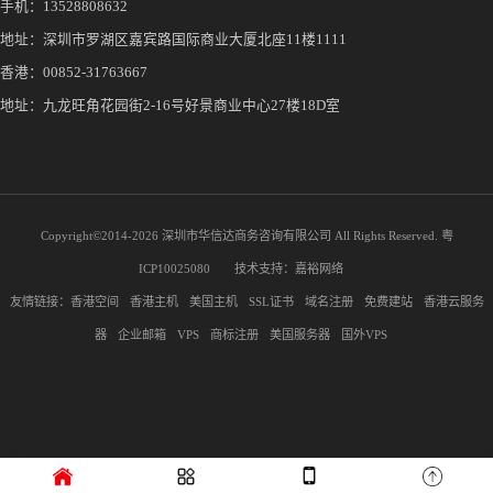
手机：
13528808632
地址：深圳市罗湖区嘉宾路国际商业大厦北座11楼1111
香港：00852-31763667
地址：九龙旺角花园街2-16号好景商业中心27楼18D室
Copyright©2014-
2026 深圳市华信达商务咨询有限公司 All Rights Reserved.
粤
ICP10025080
技术支持：
嘉裕网络
友情链接：
香港空间
香港主机
美国主机
SSL证书
域名注册
免费建站
香港云服务
器
企业邮箱
VPS
商标注册
美国服务器
国外VPS