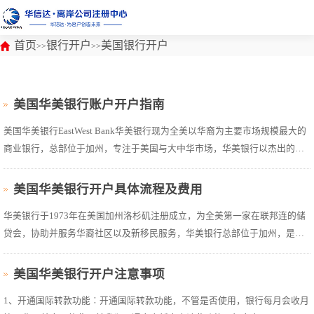
首页
银行开户
美国银行开户
>>
>>
美国华美银行账户开户指南
美国华美银行EastWest Bank华美银行现为全美以华裔为主要市场规模最大的
商业银行，总部位于加州，专注于美国与大中华市场，华美银行以杰出的表
现名列美国25大银行，并在福布斯(Forbes)“全美百强银行”排行榜上连续三年
名列前十。华美银行为美国上市公司，股票代号EWBC在NASDAQ Global
美国华美银行开户具体流程及费用
Select Market易。现有...
华美银行于1973年在美国加州洛杉矶注册成立，为全美第一家在联邦连的储
贷会，协助并服务华裔社区以及新移民服务，华美银行总部位于加州，是一
家金融企业。专注于美国与大中华市场，总资产达301亿美元，市值超过60亿
美元。华美银行以杰出的表现名列美国前30大银行，并于2010至2013年联系
美国华美银行开户注意事项
四年获福布斯评选为“全美百强银行...
1、开通国际转款功能︰开通国际转款功能，不管是否使用，银行每月会收月