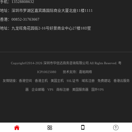
手机：
13528808632
地址：深圳市罗湖区嘉宾路国际商业大厦北座11楼1111
香港：00852-31763667
地址：九龙旺角花园街2-16号好景商业中心27楼18D室
Copyright©2014-
2026 深圳市华信达商务咨询有限公司 All Rights Reserved.
粤
ICP10025080
技术支持：
嘉裕网络
友情链接：
香港空间
香港主机
美国主机
SSL证书
域名注册
免费建站
香港云服务
器
企业邮箱
VPS
商标注册
美国服务器
国外VPS