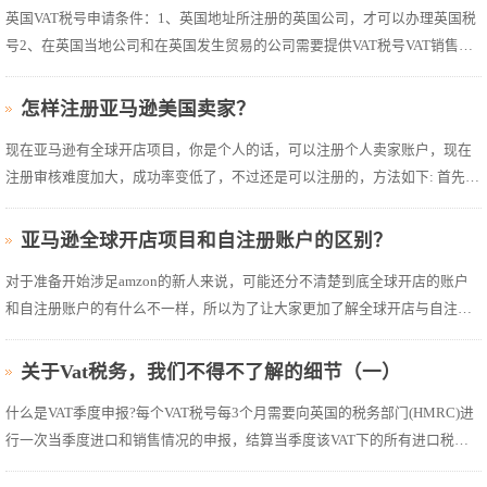
英国VAT税号申请条件：1、英国地址所注册的英国公司，才可以办理英国税
号2、在英国当地公司和在英国发生贸易的公司需要提供VAT税号VAT销售增
值税和进口税是两个独立的税项，需要独立缴纳。如果产品是在英国本地仓
储发货，则是英国VAT增值税应缴范畴。英国VAT增值税税率： 20%的标准税
怎样注册亚马逊美国卖家？
率(适用大多数商品...
现在亚马逊有全球开店项目，你是个人的话，可以注册个人卖家账户，现在
注册审核难度加大，成功率变低了，不过还是可以注册的，方法如下: 首先，
必须要有一套干净的未注册未关联的资料，包括电脑，网线，信用卡，电话
号码，这个不解释，照做就行。资料准备好后，打开亚马逊美国站点，点击
亚马逊全球开店项目和自注册账户的区别？
“Sell on Amazon"...
对于准备开始涉足amzon的新人来说，可能还分不清楚到底全球开店的账户
和自注册账户的有什么不一样，所以为了让大家更加了解全球开店与自注册
卖家之前的区别与全球开店的优势。我们接下来会为大家详细解读。一， 目
前进入amzon的渠道现阶段分为全球开店是亚马逊官方针对中国卖家的开店
关于Vat税务，我们不得不了解的细节（一）
方式，2012年初正式引入...
什么是VAT季度申报?每个VAT税号每3个月需要向英国的税务部门(HMRC)进
行一次当季度进口和销售情况的申报，结算当季度该VAT下的所有进口税
(IMPORT VAT)和销售税(SALES VAT)。季度申报VAT=销售税-进口税，销售税