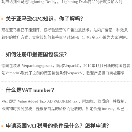
功申请到亚马逊Lightning Deals后，Lightning Deals商品列表就会加入到
“Today’s Deals”促销活动中，是不少卖家梦寐以求想参加的活动，那么要怎么
加入亚马逊lightning deals呢?参加亚马逊的Lightning Deal的好处1、增加曝
关于亚马逊CPC知识，你了解吗？
光：Lig...
现在亚马逊已不能测评，很考验运营的广告投放技术。站内广告是一种效果
较好的推广方式，卖家该如何着手亚马逊站内广告呢?今天小编为大家讲解
PPC优化思路，助力亚马逊卖家在今年的旺季爆款热卖。PPC(Pay Per Clicks)
又叫CPC(Cost Per Clicks)，也就是亚马逊站内广告。亚马逊平台点击付费广
如何注册申报德国包装法？
告的要求：1，卖家的...
德国包装法-Verpackungsgesetz，简称VerpackG，2019年1月1日新的德国包装
法VerpackG取代了之前的德国包装条例VerpackV，欧盟产品进口商被要求进
行包装回收注册，并承担包装回收费用。所有公司，只要在生产或者贸易过
程中把包装材料第一次投入市场，都必须在LUCID注册登记，LUCID 是包装
什么是VAT number？
法管理机构ZSVR ( Zentralen...
VAT 即是 Value Added Tax/ AD VALOREM tax ，附加税，欧盟的一种税制，
即购物时要另加税，是根据商品的价格而征收的。如定价是 inc vat，即已含
税， excl vat 是未包税，Zero vat 是税率为0。意大利好像是 20% 税率，(英国
是17.5%)，即要多给20% 款项。VAT Value Added Tax，在国内我们通常称为
申请英国VAT税号的条件是什么？怎样申请？
增值税。中国地...