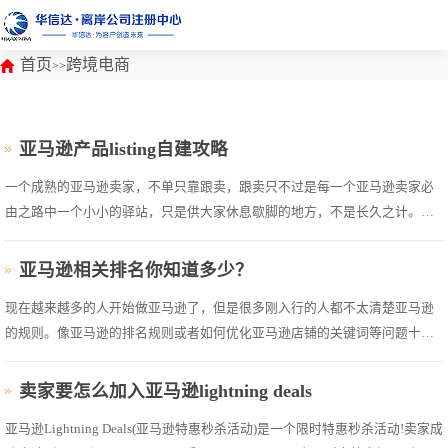
首页
跨境电商
>>
亚马逊产品listing自建攻略
一个成熟的亚马逊卖家，不单只靠跟卖，跟卖只不过是每一个亚马逊卖家必
由之路中一个小小的驿站，只是供大家休息歇脚的地方，不是长久之计。要
想你我的亚马逊之路直达彼岸，必将要走上自建之路。其实亚马逊的自建也
不是很难，亚马逊的listing自建主要围绕着产品的图片、标题、要点、描述、
亚马逊相关排名你知道多少？
这四个方面进行。所以，只要...
现在越来越多的人开始做亚马逊了，但是很多刚入行的人都不太清楚亚马逊
的规则。像亚马逊的排名规则或者如何优化亚马逊店铺的关键词等问题十分
常见，今天大概整理了一下，希望对大家做亚马逊的搜索排名会很有帮助。
一、亚马逊的两大排名1、搜索排名和类目排名排名靠前的一般都是亚马逊自
卖家要怎么加入亚马逊lightning deals
营的和选择亚马逊物流...
亚马逊Lightning Deals(亚马逊特惠秒杀活动)是一个限时特惠秒杀活动!卖家成