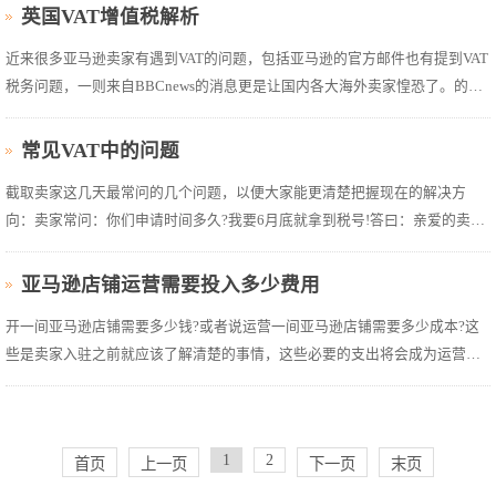
大于进口税则缴纳额外的销售税，反之则退返超出的进口税。VAT增值税的
英国VAT增值税解析
税率是多少?VAT增值税有三...
近来很多亚马逊卖家有遇到VAT的问题，包括亚马逊的官方邮件也有提到VAT
税务问题，一则来自BBCnews的消息更是让国内各大海外卖家惶恐了。的确
如此!为何大家在得知自己正在销售的账号涉及到税务问题的时候如此的不安
呢?分析原因如下，在做海外销售的时候，各大卖家在进口到英国时并没有使
常见VAT中的问题
用自己公司申请的VAT税号...
截取卖家这几天最常问的几个问题，以便大家能更清楚把握现在的解决方
向：卖家常问：你们申请时间多久?我要6月底就拿到税号!答曰：亲爱的卖家
们，税号审核是税局决定的事情，连税局的工作人员都没有办法写包票，哪
个代理哪个税务师能做出时效的承诺呢?每个税号申请材料都是不同的情况，
亚马逊店铺运营需要投入多少费用
税局都有可能提出...
开一间亚马逊店铺需要多少钱?或者说运营一间亚马逊店铺需要多少成本?这
些是卖家入驻之前就应该了解清楚的事情，这些必要的支出将会成为运营中
关键的环节。下面我们以美国站亚马逊开店费用为例(只针对专业卖家)：一、
开店基础费用1、注册帐号费用：0元首先，选择全球开店的注册方式有两
种：招商...
1
2
首页
上一页
下一页
末页