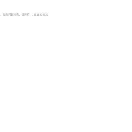
有问题咨询，请拨打：13528808632