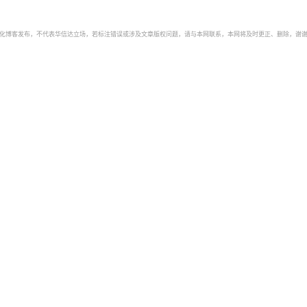
自动化博客发布，不代表华信达立场，若标注错误或涉及文章版权问题，请与本网联系，本网将及时更正、删除，谢谢。如