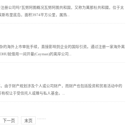
适合注册公司吗?瓦努阿图概况瓦努阿图共和国，又称为萬那杜共和國，位于太
布里底岛，面积3974平方公里，属热...
复杂的海外上市审批手续，直接影响到企业的国际引资。通过注册一家海外离
用一间开曼(Cayman)的离岸公司...
高，由于财产规划涉及个人或公司财产，而财产也包括投资和贸易活动中的
权让于受信托人或赠与私人基金。...
···
···
下一页
末页