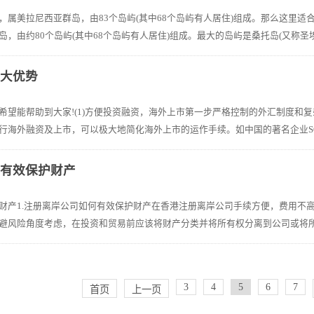
，属美拉尼西亚群岛，由83个岛屿(其中68个岛屿有人居住)组成。那么这里
，由约80个岛屿(其中68个岛屿有人居住)组成。最大的岛屿是桑托岛(又称圣埃斯
十大优势
希望能帮助到大家!(1)方便投资融资，海外上市第一步严格控制的外汇制度和
海外融资及上市，可以极大地简化海外上市的运作手续。如中国的著名企业SOHU就借
否有效保护财产
财产1.注册离岸公司如何有效保护财产在香港注册离岸公司手续方便，费用不
避风险角度考虑，在投资和贸易前应该将财产分类并将所有权分离到公司或将所有
3
4
5
6
7
首页
上一页