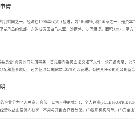
何申请
创始国之一，经济在1990年代突飞猛进，为“亚洲四小虎”国家之一，是资本主义国
曼丹岛的北部。东盟成员国由马来亚、沙捞越、沙巴组成。面积329733平方千米
司
务委员会”负责公司注册事务，首先要向委员会递交如下文件：公司备忘录、公
配和董事履历。还要征收公司股本1.25%的印花税。有限责任公司的公司备忘
说明
的企业分为个人独资、合伙、公司三种形式：1、个人独资(SOLE PROPRIE
)经营收益由投资人独享，不用与其他合作者分配。(2)组织机构简单。(3)完全由投
册