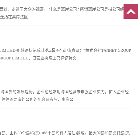
面纱，走进了大众的视野。·什么是离岸公司?·所谓离岸公司是指公司经营
指在离岸法区...
ITED-用韩语标记成타넷그룹주식회사(直译：“株式会社TANNET GROUP
P LIMITED，但营业执照上只标记韩文...
现跨国界的发展趋势，企业也经常用跨国经营来增强企业实力，扩大企业经
往需要海外公司的配合及参与，离岸公...
，由约80个岛屿(其中68个岛屿有人居住)组成。最大的岛屿是桑托岛(又