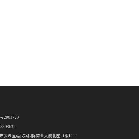
5-22903723
28808632
市罗湖区嘉宾路国际商业大厦北座11楼1111