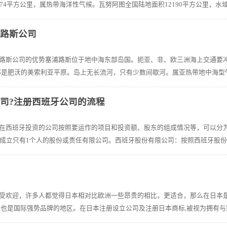
4平方公里，属热带海洋性气候。瓦努阿图全国陆地面积12190平方公里，水域面积84
浦路斯公司
路斯公司的优势塞浦路斯位于地中海东部岛国。扼亚、非、欧三洲海上交通要冲，为
是肥沃的美索利亚平原。岛上无长流河，只有少数间歇河。属亚热带地中海型气候，
司?注册西班牙公司的流程
西班牙投资的公司按照要运作的项目和投资额、股东的组成情况等，可以分为三大类：
成立只有1个人的股份或责任有限公司。西班牙股份有限公司：按照西班牙股份公
司
受欢迎，许多人都觉得日本相对比欧洲一些昂贵的相比，更适合，那么在日本是
也是国际强势品牌的地区。在日本注册设立公司及注册日本商标,被视为拥有与别