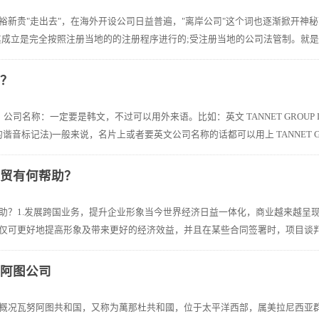
裕新贵"走出去"，在海外开设公司日益普遍，"离岸公司"这个词也逐渐掀开神秘
其成立是完全按照注册当地的的注册程序进行的;受注册当地的公司法管制。就是泛
册？
司名称：一定要是韩文，不过可以用外来语。比如：英文 TANNET GROUP LIM
音标记法)一般来说，名片上或者要英文公司名称的话都可以用上 TANNET GROU
外贸有何帮助？
助？1.发展跨国业务，提升企业形象当今世界经济日益一体化，商业越来越呈
仅可更好地提高形象及带来更好的经济效益，并且在某些合同签署时，项目谈判往
努阿图公司
概况瓦努阿图共和国，又称为萬那杜共和國，位于太平洋西部，属美拉尼西亚群岛