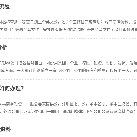
司流程
 公司名称查册：提交二到三个英文公司名,1个工作日完成查册2. 客户提供资料
费用4. 签署全套文件：安排所有股东到指定地点签署全套文件5. 政府审批过程：
分析
、首先bvi公司取名相对自由，可延用集团、企业、控股、投资、股份、贸易、发
组成方面，一人即可申请成立一家bvi公司，公司的股东和董事可以是同一人，可
证如何办理？
华从事商务投资，一般会要求提供公司注册证书、公司董事名册、董事会决议、
外资公司公证认证办理用于国内工商部门备案。BVI公司公证认证资料准备：1、
要资料