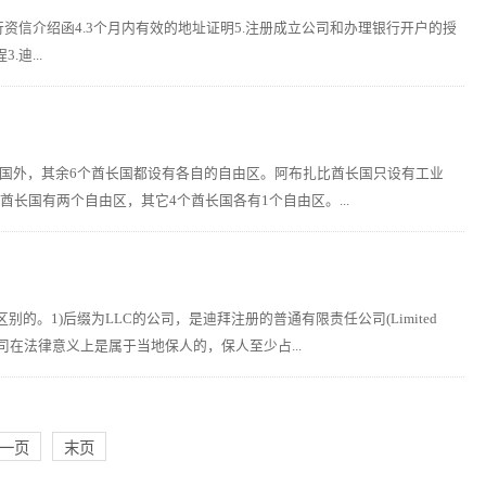
行资信介绍函4.3个月内有效的地址证明5.注册成立公司和办理银行开户的授
迪...
国外，其余6个酋长国都设有各自的自由区。阿布扎比酋长国只设有工业
长国有两个自由区，其它4个酋长国各有1个自由区。...
的。1)后缀为LLC的公司，是迪拜注册的普通有限责任公司(Limited
，公司在法律意义上是属于当地保人的，保人至少占...
一页
末页