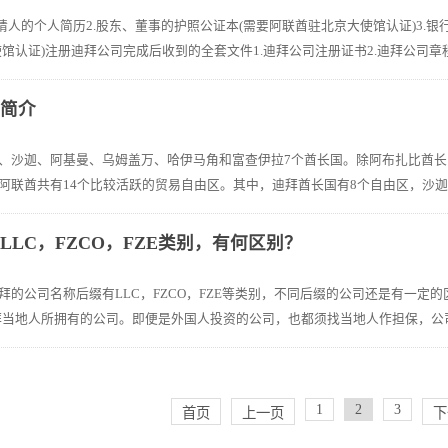
请人的个人简历2.股东、董事的护照公证本(需要阿联酋驻北京大使馆认证)3.银
馆认证)注册迪拜公司完成后收到的全套文件1.迪拜公司注册证书2.迪拜公司章程3.
区简介
、沙迦、阿基曼、乌姆盖万、哈伊马角和富查伊拉7个酋长国。除阿布扎比酋长
阿联酋共有14个比较活跃的贸易自由区。其中，迪拜酋长国有8个自由区，沙迦酋
LC，FZCO，FZE类别，有何区别？
的公司名称后缀有LLC，FZCO，FZE等类别，不同后缀的公司还是有一定的区别
any)，是迪拜当地人所拥有的公司。即便是外国人投资的公司，也都须找当地人作担保
1
2
3
首页
上一页
下