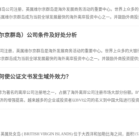
京群岛公司注册，英属维尔京群岛是海外发展商务活动的重要中心。世界上众多
英属维尔京群岛成为当前全球发展最快的海外离岸投资中心之一。并鼓励外商投资提
维尔京群岛）公司条件及好处分析
岛)公司注册，英属维尔京群岛是海外发展商务活动的重要中心。世界上众多的大
尔京群岛成为当前全球发展最快的海外离岸投资中心之一。并鼓励外商投资提供企业
如何使公证文书发生域外效力？
，作为著名的离岸公司注册地之一，占据了海外离岸公司注册市场大部分份额。B
济的增强提高，越来越多的企业或投资者以BVI公司的名义到中国大陆进行投资
英属处女岛 ( BRITISH VIRGIN ISLANDS) 位于大西洋和加勒比海之