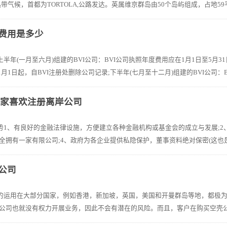
热带气候，首都为TORTOLA,公路发达。英属维京群岛由50个岛屿组成，占地59
照费用是多少
半年(一月至六月)组建的BVI公司：BVI公司执照年度费用应在1月1日至5月31日
1月1日起，自BVI注册处删除公司记录;下半年(七月至十二月)组建的BVI公司：B
业家喜欢注册离岸公司
优势1、有良好的金融法律设施，方便建立各种金融机构或基金会的成立与发展;2
全拥有一家有限公司;4、政府为各企业提供私隐保护，董事资料绝对保密(这也是
I公司
司的运用在大部分国家，例如香港，新加坡，英国，美国和开曼群岛等地，都极
公司也就没有权力开展业务，因此不会有潜在的风险。而且，客户在购买空壳公司