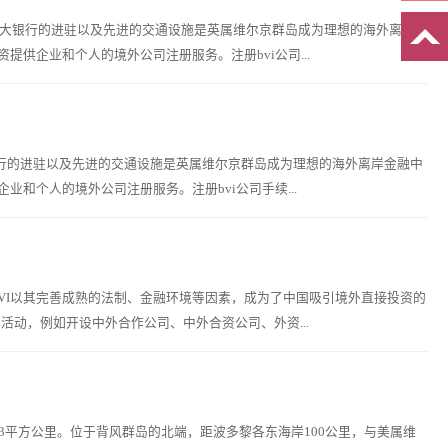
的大银行的进驻以及先进的交通设施是英属维尔京群岛成为理想的海外离岸
供企业和个人的境外公司注册服务。注册bvi公司...
银行的进驻以及先进的交通设施是英属维尔京群岛成为理想的海外离岸金融中
和个人的境外公司注册服务。注册bvi公司手续...
VI以其完善成熟的法制、金融环境等因素，成为了中国吸引境外直接投资的
活动，例如开设中外合作公司、中外合资公司、外资...
间，面积153平方公里。位于背风群岛的北端，距波多黎各东海岸100公里，与美属维