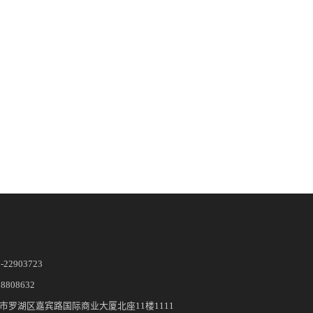
5-22903723
28808632
市罗湖区嘉宾路国际商业大厦北座11楼1111