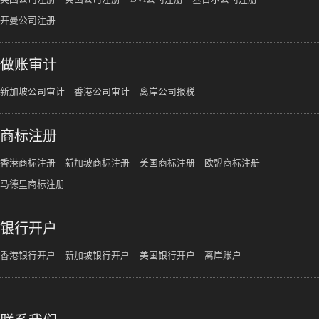
开曼公司注册
做账审计
新加坡公司审计
香港公司审计
离岸公司报税
商标注册
香港商标注册
新加坡商标注册
美国商标注册
欧盟商标注册
马德里商标注册
银行开户
香港银行开户
新加坡银行开户
美国银行开户
离岸账户