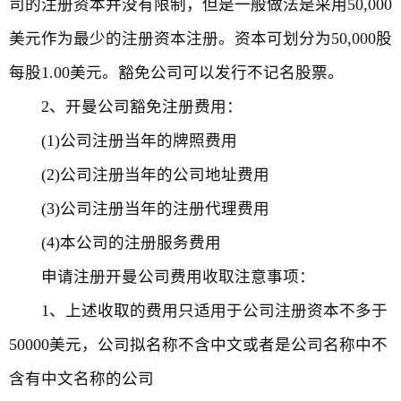
司的注册资本并没有限制，但是一般做法是采用50,000
美元作为最少的注册资本注册。资本可划分为50,000股
每股1.00美元。豁免公司可以发行不记名股票。
2、开曼公司豁免注册费用：
(1)公司注册当年的牌照费用
(2)公司注册当年的公司地址费用
(3)公司注册当年的注册代理费用
(4)本公司的注册服务费用
申请注册开曼公司费用收取注意事项：
1、上述收取的费用只适用于公司注册资本不多于
50000美元，公司拟名称不含中文或者是公司名称中不
含有中文名称的公司