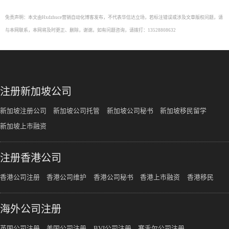
免责声明：本文由Hxdzhuce营销自动化博客发布，不代表华信达立场，若标注错误或涉及文章版权问题，请
与本网联系，本网将及时更正、删除，谢谢。如有问题咨询，请拨打：13528808632
注册新加坡公司
新加坡注册公司
新加坡公司托管
新加坡公司秘书
新加坡移民留学
新加坡上市融资
注册香港公司
香港公司注册
香港公司维护
香港公司秘书
香港上市融资
香港移民
海外公司注册
英国公司注册
美国公司注册
BVI公司注册
塞舌尔公司注册