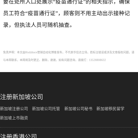
要在处所入口处展示“疫苗通行证”的相关指示，确保
员工符合“疫苗通行证”，顾客则不用主动出示接种记
录，但执法人员可随机抽查。
免责声明：本文由Hxdzhuce营销自动化博客发布，不代表华信达立场，若标注错误或涉及文章版权问题，请
与本网联系，本网将及时更正、删除，谢谢。如有问题咨询，请拨打：13528808632
注册新加坡公司
新加坡注册公司
新加坡公司托管
新加坡公司秘书
新加坡移民留学
新加坡上市融资
注册香港公司