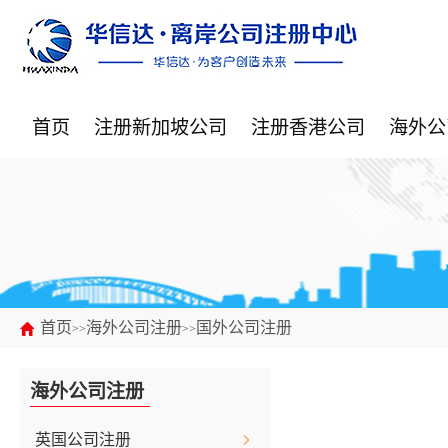
首页
注册新加坡公司
注册香港公司
海外公
首页
海外公司注册
国外公司注册
>>
>>
海外公司注册
英国公司注册