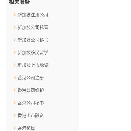
相关服务
新加坡注册公司
新加坡公司托管
新加坡公司秘书
新加坡移民留学
新加坡上市融资
香港公司注册
香港公司维护
香港公司秘书
香港上市融资
香港移民