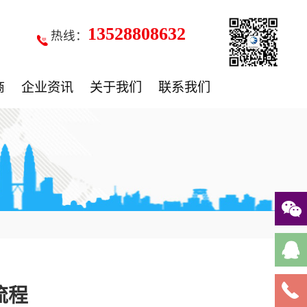
13528808632
热线：
商
企业资讯
关于我们
联系我们
流程