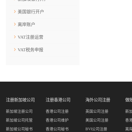
美国银行开户
离岸账户
VAT注册运营
VAT税务申报
注册新加坡公司
注册香港公司
海外公司注册
做
新加坡注册公司
香港公司注册
英国公司注册
新
新加坡公司托管
香港公司维护
美国公司注册
香
新加坡公司秘书
香港公司秘书
BVI公司注册
离