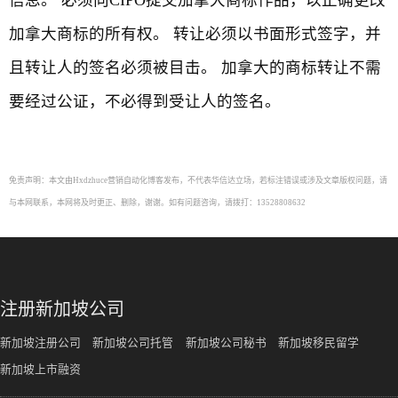
信息。 必须向CIPO提交加拿大商标作品，以正确更改
加拿大商标的所有权。 转让必须以书面形式签字，并
且转让人的签名必须被目击。 加拿大的商标转让不需
要经过公证，不必得到受让人的签名。
免责声明：本文由Hxdzhuce营销自动化博客发布，不代表华信达立场，若标注错误或涉及文章版权问题，请
与本网联系，本网将及时更正、删除，谢谢。如有问题咨询，请拨打：13528808632
注册新加坡公司
新加坡注册公司
新加坡公司托管
新加坡公司秘书
新加坡移民留学
新加坡上市融资