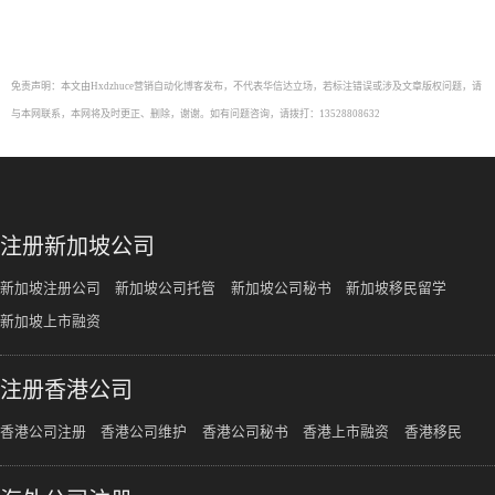
免责声明：本文由Hxdzhuce营销自动化博客发布，不代表华信达立场，若标注错误或涉及文章版权问题，请
与本网联系，本网将及时更正、删除，谢谢。如有问题咨询，请拨打：13528808632
注册新加坡公司
新加坡注册公司
新加坡公司托管
新加坡公司秘书
新加坡移民留学
新加坡上市融资
注册香港公司
香港公司注册
香港公司维护
香港公司秘书
香港上市融资
香港移民