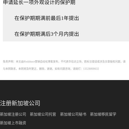
申请延长一项外观设计的保护期
在保护期期满前最后1年提出
在保护期期满后3个月内提出
免责声明：本文由Hxdzhuce营销自动化博客发布，不代表华信达立场，若标注错误或涉及文章版权问题，请
与本网联系，本网将及时更正、删除，谢谢。如有问题咨询，请拨打：13528808632
注册新加坡公司
新加坡注册公司
新加坡公司托管
新加坡公司秘书
新加坡移民留学
新加坡上市融资