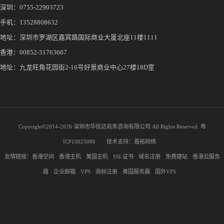
深圳：
0755-22903723
手机：
13528808632
地址：深圳市罗湖区嘉宾路国际商业大厦北座11楼1111
香港：00852-31763667
地址：九龙旺角花园街2-16号好景商业中心27楼18D室
Copyright©2014-
2026 深圳市华信达商务咨询有限公司 All Rights Reserved.
粤
ICP10025080
技术支持：
嘉裕网络
友情链接：
香港空间
香港主机
美国主机
SSL证书
域名注册
免费建站
香港云服务
器
企业邮箱
VPS
商标注册
美国服务器
国外VPS