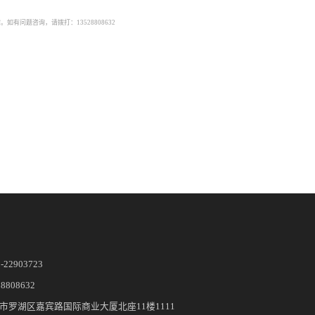
有问题咨询，请拨打：13528808632
5-22903723
28808632
市罗湖区嘉宾路国际商业大厦北座11楼1111