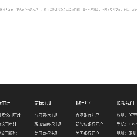
自动化博客发布，不代表华信达立场，若标注错误或涉及文章版权问题，请与本网联系，本网将及时更正、删除，谢谢。如
账审计
商标注册
银行开户
联系我们
加坡公司审计
香港商标注册
香港银行开户
深圳：
075
港公司审计
新加坡商标注册
新加坡银行开户
手机：
135
岸公司报税
美国商标注册
美国银行开户
地址：深圳