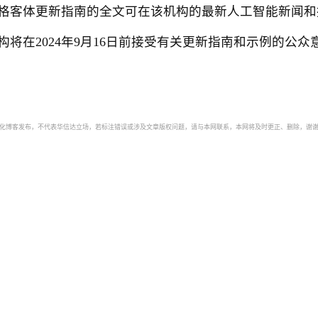
客体更新指南的全文可在该机构的最新人工智能新闻和
构将在2024年9月16日前接受有关更新指南和示例的公
自动化博客发布，不代表华信达立场，若标注错误或涉及文章版权问题，请与本网联系，本网将及时更正、删除，谢谢。如