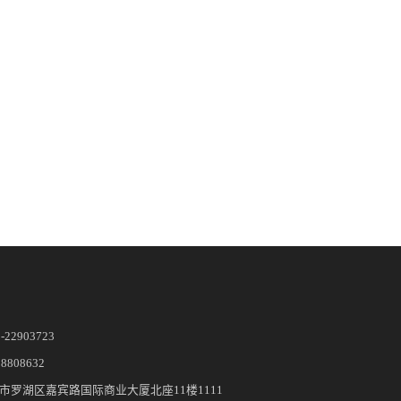
5-22903723
28808632
市罗湖区嘉宾路国际商业大厦北座11楼1111