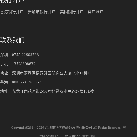
银行开户
香港银行开户
新加坡银行开户
美国银行开户
离岸账户
联系我们
深圳：
0755-22903723
手机：
13528808632
地址：深圳市罗湖区嘉宾路国际商业大厦北座11楼1111
香港：00852-31763667
地址：九龙旺角花园街2-16号好景商业中心27楼18D室
Copyright©2014-
2026 深圳市华信达商务咨询有限公司 All Rights Reserved.
粤
ICP10025080
技术支持：
嘉裕网络