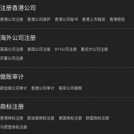
注册香港公司
香港公司注册
香港公司维护
香港公司秘书
香港上市融资
香港移民
海外公司注册
英国公司注册
美国公司注册
BVI公司注册
塞舌尔公司注册
开曼公司注册
做账审计
新加坡公司审计
香港公司审计
离岸公司报税
商标注册
香港商标注册
新加坡商标注册
美国商标注册
欧盟商标注册
马德里商标注册