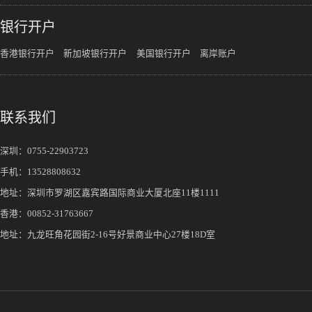
银行开户
香港银行开户
新加坡银行开户
美国银行开户
离岸账户
联系我们
深圳：
0755-22903723
手机：
13528808632
地址：深圳市罗湖区嘉宾路国际商业大厦北座11楼1111
香港：00852-31763667
地址：九龙旺角花园街2-16号好景商业中心27楼18D室