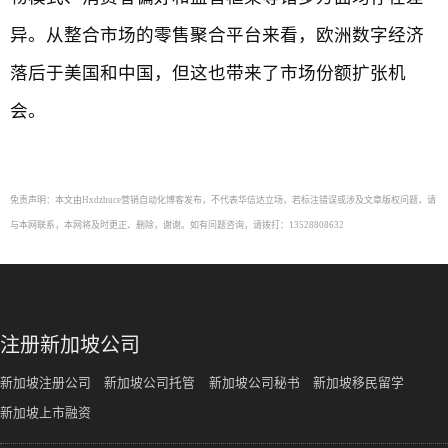
异。从整合市场的零售聚合平台来看，欧洲数字经济
落后于美国和中国，但这也带来了市场份额扩张机
会。
免责声明：本文由Hxdzhuce营销自动化博客发布，不代表华信达立场，若标注错误或涉及文章版权问题，请
与本网联系，本网将及时更正、删除，谢谢。如有问题咨询，请拨打：13528808632
注册新加坡公司
新加坡注册公司
新加坡公司托管
新加坡公司秘书
新加坡移民留学
新加坡上市融资