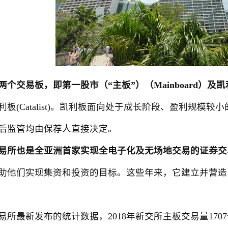
个交易板，即第一股市（“主板”）（Mainboard）及凯利板
利板(Catalist)。凯利板面向处于成长阶段、盈利规模
后监管均由保荐人直接决定。
易所也是全亚洲首家实现全电子化及无场地交易的证券交
助他们实现集资和投资的目标。这些年来，它建立并营造
新发布的统计数据，2018年新交所主板交易量1707亿