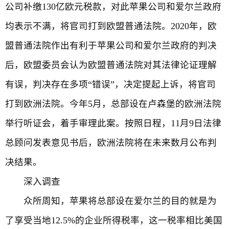
公司补缴130亿欧元税款，对此苹果公司和爱尔兰政府
均表示不满，将官司打到欧盟普通法院。2020年，欧
盟普通法院作出有利于苹果公司和爱尔兰政府的判决
后，欧盟委员会认为欧盟普通法院对其法律论证理解
有误，判决存在多项“错误”，决定提起上诉，将官司
打到欧洲法院。今年5月，总部设在卢森堡的欧洲法院
举行听证会，着手审理此案。按照日程，11月9日法律
总顾问发表意见书后，欧洲法院将在未来数月公布判
决结果。
深入调查
众所周知，苹果将总部设在爱尔兰的目的就是为
了享受当地12.5%的企业所得税率，这一税率相比美国