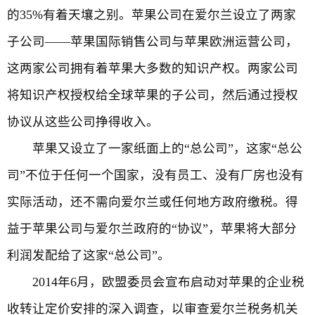
的35%有着天壤之别。苹果公司在爱尔兰设立了两家
子公司——苹果国际销售公司与苹果欧洲运营公司，
这两家公司拥有着苹果大多数的知识产权。两家公司
将知识产权授权给全球苹果的子公司，然后通过授权
协议从这些公司挣得收入。
苹果又设立了一家纸面上的“总公司”，这家“总公
司”不位于任何一个国家，没有员工、没有厂房也没有
实际活动，还不需向爱尔兰或任何地方政府缴税。得
益于苹果公司与爱尔兰政府的“协议”，苹果将大部分
利润发配给了这家“总公司”。
2014年6月，欧盟委员会宣布启动对苹果的企业税
收转让定价安排的深入调查，以审查爱尔兰税务机关