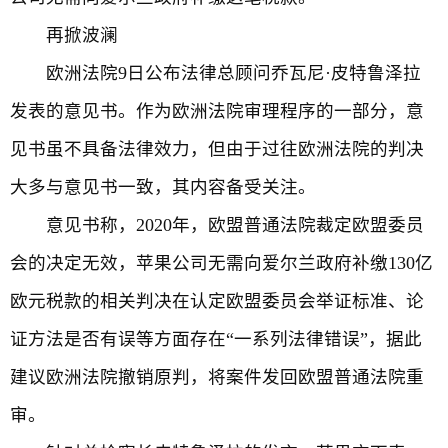
再掀波澜
欧洲法院9日公布法律总顾问乔瓦尼·皮特鲁泽拉
发表的意见书。作为欧洲法院审理程序的一部分，意
见书虽不具备法律效力，但由于过往欧洲法院的判决
大多与意见书一致，其内容备受关注。
意见书称，2020年，欧盟普通法院裁定欧盟委员
会的决定无效，苹果公司无需向爱尔兰政府补缴130亿
欧元税款的相关判决在认定欧盟委员会举证标准、论
证方法是否有误等方面存在“一系列法律错误”，据此
建议欧洲法院撤销原判，将案件发回欧盟普通法院重
审。