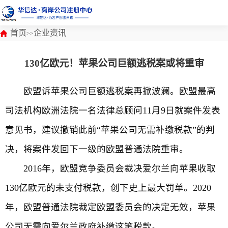
首页
企业资讯
>>
130亿欧元！苹果公司巨额逃税案或将重审
欧盟诉苹果公司巨额逃税案再掀波澜。欧盟最高
司法机构欧洲法院一名法律总顾问11月9日就案件发表
意见书，建议撤销此前“苹果公司无需补缴税款”的判
决，将案件发回下一级的欧盟普通法院重审。
2016年，欧盟竞争委员会裁决爱尔兰向苹果收取
130亿欧元的未支付税款，创下史上最大罚单。2020
年，欧盟普通法院裁定欧盟委员会的决定无效，苹果
公司无需向爱尔兰政府补缴这笔税款。