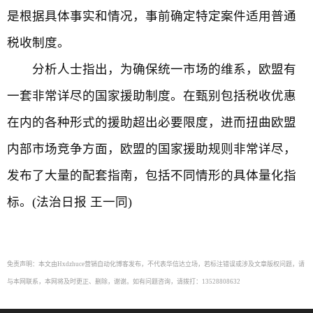
是根据具体事实和情况，事前确定特定案件适用普通
税收制度。
分析人士指出，为确保统一市场的维系，欧盟有
一套非常详尽的国家援助制度。在甄别包括税收优惠
在内的各种形式的援助超出必要限度，进而扭曲欧盟
内部市场竞争方面，欧盟的国家援助规则非常详尽，
发布了大量的配套指南，包括不同情形的具体量化指
标。(法治日报 王一同)
免责声明：本文由Hxdzhuce营销自动化博客发布，不代表华信达立场，若标注错误或涉及文章版权问题，请
与本网联系，本网将及时更正、删除，谢谢。如有问题咨询，请拨打：13528808632