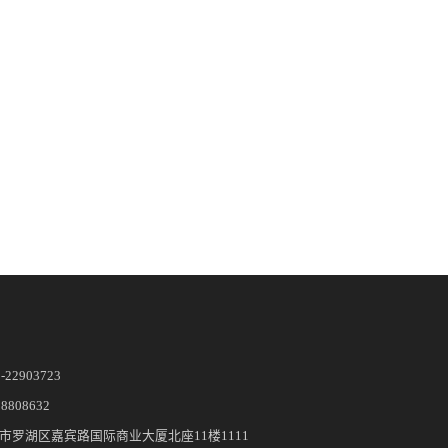
5-22903723
28808632
市罗湖区嘉宾路国际商业大厦北座11楼1111