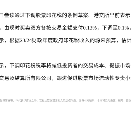
叁读通过下调股票印花税的条例草案。港交所早前表示，
由现时买卖双方各按交易金额支付0.13%，下调至0.1%，
根据23/24财政年度政府印花税收入的塬来预算，估计
，下调印花税税率将减低投资者的交易成本、提振市场
交易及结算所有限公司，跟进促进股票市场流动性专责小
自动化博客发布，不代表华信达立场，若标注错误或涉及文章版权问题，请与本网联系，本网将及时更正、删除，谢谢。如