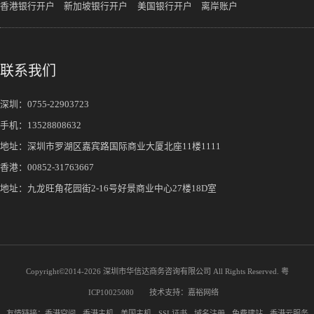
香港银行开户
新加坡银行开户
美国银行开户
离岸账户
联系我们
深圳：
0755-22903723
手机：
13528808632
地址：深圳市罗湖区嘉宾路国际商业大厦北座11楼1111
香港：00852-31763667
地址：九龙旺角花园街2-16号好景商业中心27楼18D室
Copyright©2014-
2026 深圳市华信达商务咨询有限公司 All Rights Reserved.
粤
ICP10025080
技术支持：
嘉裕网络
友情链接：
香港空间
香港主机
美国主机
SSL证书
域名注册
免费建站
香港云服务