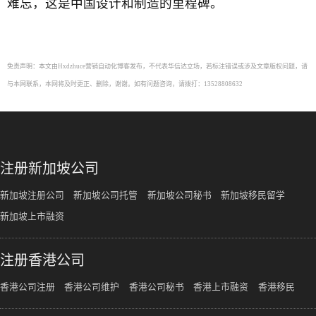
难忘，这是中国设计和制造的里程碑。
免责声明：本文由Hxdzhuce营销自动化博客发布，不代表华信达立场，若标注错误或涉及文章版权问题，请
与本网联系，本网将及时更正、删除，谢谢。如有问题咨询，请拨打：13528808632
注册新加坡公司
新加坡注册公司
新加坡公司托管
新加坡公司秘书
新加坡移民留学
新加坡上市融资
注册香港公司
香港公司注册
香港公司维护
香港公司秘书
香港上市融资
香港移民