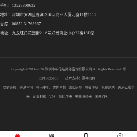
手机：
13528808632
地址：深圳市罗湖区嘉宾路国际商业大厦北座11楼1111
香港：00852-31763667
地址：九龙旺角花园街2-16号好景商业中心27楼18D室
Copyright©2014-
2026 深圳市华信达商务咨询有限公司 All Rights Reserved.
粤
ICP10025080
技术支持：
嘉裕网络
友情链接：
香港空间
香港主机
美国主机
SSL证书
域名注册
免费建站
香港云服务
器
企业邮箱
VPS
商标注册
美国服务器
国外VPS