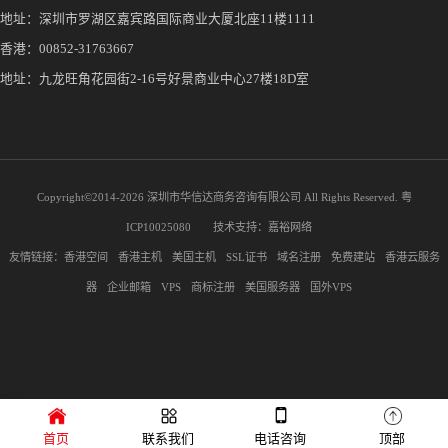
地址：深圳市罗湖区嘉宾路国际商业大厦北座11楼1111
香港：00852-31763667
地址：九龙旺角花园街2-16号好景商业中心27楼18D室
Copyright©2014-
2026 深圳市华信达商务咨询有限公司 All Rights Reserved.
粤
ICP10025080
技术支持：
嘉裕网络
友情链接：
香港空间
香港主机
美国主机
SSL证书
域名注册
免费建站
香港云服务
器
企业邮箱
VPS
商标注册
美国服务器
国外VPS
首页
联系我们
电话咨询
顶部