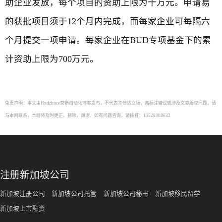
助企业发放，每个项目的资助上限为十万元。申请易
的获批项目须于12个月内完成，而每家企业可每隔六
个月提交一项申请。每家企业在BUD专项基金下的累
计资助上限为700万元。
免责声明：本文由Hxdzhuce营销自动化博客发布，不代表华信达立场，若标注错误或涉及文章版权问题，请
与本网联系，本网将及时更正、删除，谢谢。如有问题咨询，请拨打：13528808632
注册新加坡公司
新加坡注册公司
新加坡公司托管
新加坡公司秘书
新加坡移民留学
新加坡上市融资