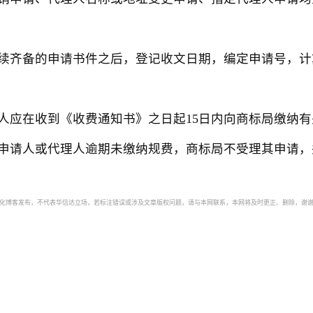
齐备的申请书件之后，登记收文日期，编定申请号，计
在收到《收费通知书》之日起15日内向商标局缴纳有
申请人或代理人逾期未缴纳规费，商标局不受理其申请，
自动化博客发布，不代表华信达立场，若标注错误或涉及文章版权问题，请与本网联系，本网将及时更正、删除，谢谢。如