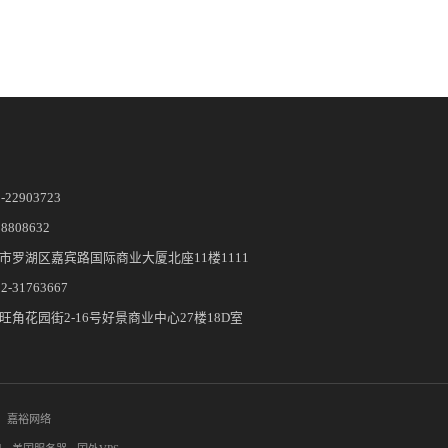
5-22903723
28808632
市罗湖区嘉宾路国际商业大厦北座11楼1111
-31763667
旺角花园街2-16号好景商业中心27楼18D室
：
嘉裕网络