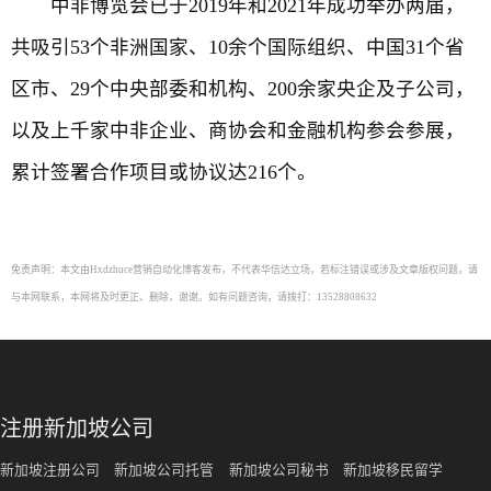
中非博览会已于2019年和2021年成功举办两届，
共吸引53个非洲国家、10余个国际组织、中国31个省
区市、29个中央部委和机构、200余家央企及子公司，
以及上千家中非企业、商协会和金融机构参会参展，
累计签署合作项目或协议达216个。
免责声明：本文由Hxdzhuce营销自动化博客发布，不代表华信达立场，若标注错误或涉及文章版权问题，请
与本网联系，本网将及时更正、删除，谢谢。如有问题咨询，请拨打：13528808632
注册新加坡公司
新加坡注册公司
新加坡公司托管
新加坡公司秘书
新加坡移民留学