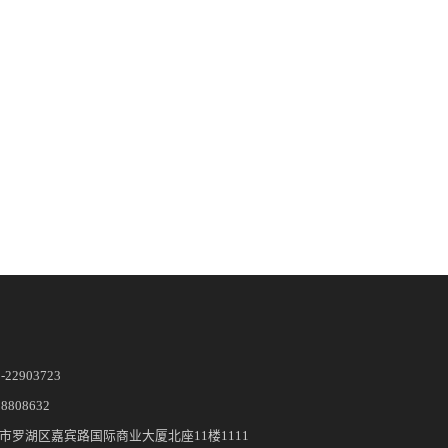
5-22903723
28808632
市罗湖区嘉宾路国际商业大厦北座11楼1111