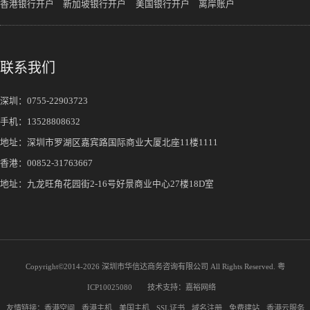
香港银行开户
新加坡银行开户
美国银行开户
离岸账户
联系我们
深圳：
0755-22903723
手机：
13528808632
地址：深圳市罗湖区嘉宾路国际商业大厦北座11楼1111
香港：00852-31763667
地址：九龙旺角花园街2-16号好景商业中心27楼18D室
Copyright©2014-
2026 深圳市华信达商务咨询有限公司 All Rights Reserved.
粤
ICP10025080
技术支持：
嘉裕网络
友情链接：
香港空间
香港主机
美国主机
SSL证书
域名注册
免费建站
香港云服务