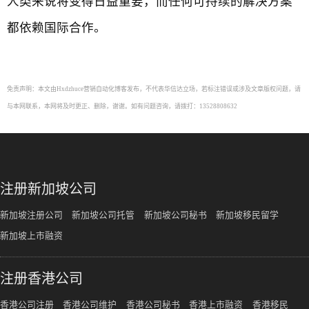
人类来说将变得日益重要，而任何可持续的解决方案
都依赖国际合作。
免责声明：本文由Hxdzhuce营销自动化博客发布，不代表华信达立场，若标注错误或涉及文章版权问题，请
与本网联系，本网将及时更正、删除，谢谢。如有问题咨询，请拨打：13528808632
注册新加坡公司
新加坡注册公司
新加坡公司托管
新加坡公司秘书
新加坡移民留学
新加坡上市融资
注册香港公司
香港公司注册
香港公司维护
香港公司秘书
香港上市融资
香港移民