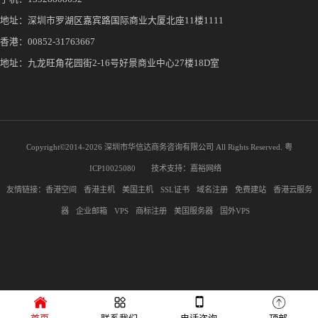
地址：深圳市罗湖区嘉宾路国际商业大厦北座11楼1111
香港：00852-31763667
地址：九龙旺角花园街2-16号好景商业中心27楼18D室
Copyright©2014-
2026 深圳市华信达商务咨询有限公司 All Rights Reserved.
粤
ICP10025080
技术支持：
嘉裕网络
友情链接：
香港空间
香港主机
美国主机
SSL证书
域名注册
免费建站
香港云服务
器
企业邮箱
VPS
商标注册
美国服务器
国外VPS