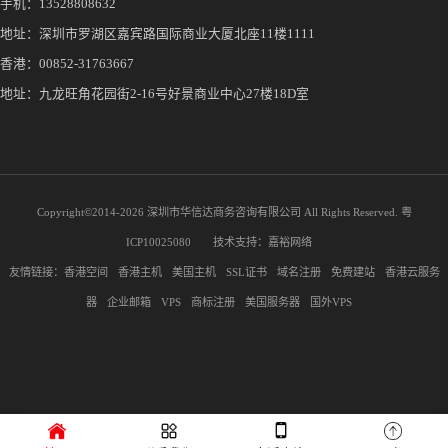
手机：
13528808632
地址：深圳市罗湖区嘉宾路国际商业大厦北座11楼1111
香港：00852-31763667
地址：九龙旺角花园街2-16号好景商业中心27楼18D室
Copyright©2014-
2026 深圳市华信达商务咨询有限公司 All Rights Reserved.
粤
ICP10025080
技术支持：
嘉裕网络
友情链接：
香港空间
香港主机
美国主机
SSL证书
域名注册
免费建站
香港云服务
器
企业邮箱
VPS
商标注册
美国服务器
国外VPS