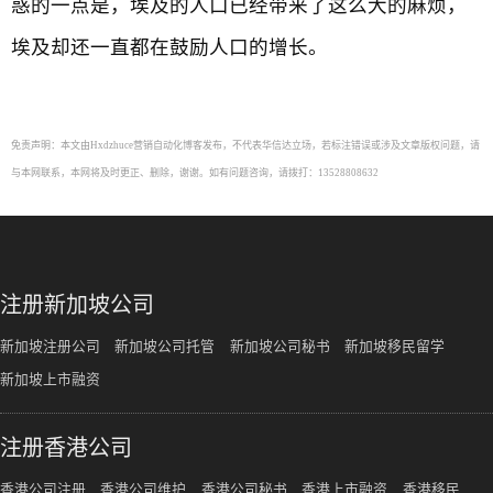
惑的一点是，埃及的人口已经带来了这么大的麻烦，
埃及却还一直都在鼓励人口的增长。
免责声明：本文由Hxdzhuce营销自动化博客发布，不代表华信达立场，若标注错误或涉及文章版权问题，请
与本网联系，本网将及时更正、删除，谢谢。如有问题咨询，请拨打：13528808632
注册新加坡公司
新加坡注册公司
新加坡公司托管
新加坡公司秘书
新加坡移民留学
新加坡上市融资
注册香港公司
香港公司注册
香港公司维护
香港公司秘书
香港上市融资
香港移民