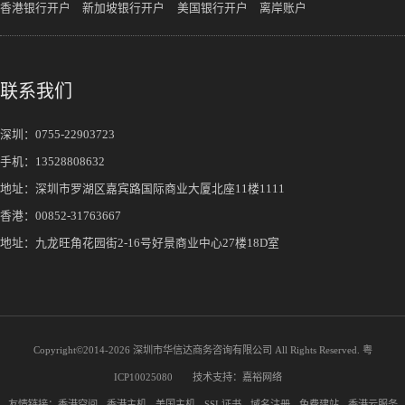
香港银行开户
新加坡银行开户
美国银行开户
离岸账户
联系我们
深圳：
0755-22903723
手机：
13528808632
地址：深圳市罗湖区嘉宾路国际商业大厦北座11楼1111
香港：00852-31763667
地址：九龙旺角花园街2-16号好景商业中心27楼18D室
Copyright©2014-
2026 深圳市华信达商务咨询有限公司 All Rights Reserved.
粤
ICP10025080
技术支持：
嘉裕网络
友情链接：
香港空间
香港主机
美国主机
SSL证书
域名注册
免费建站
香港云服务