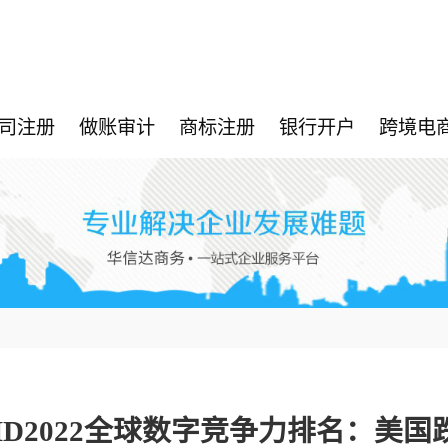
司注册
做账审计
商标注册
银行开户
跨境电
MD2022全球数字竞争力排名：美国