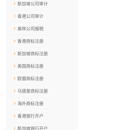
新加坡公司审计
香港公司审计
离岸公司报税
香港商标注册
新加坡商标注册
美国商标注册
欧盟商标注册
马德里商标注册
海外商标注册
香港银行开户
新加坡银行开户