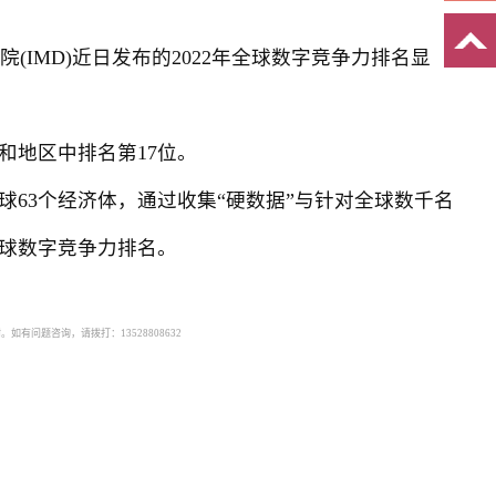
IMD)近日发布的2022年全球数字竞争力排名显
和地区中排名第17位。
63个经济体，通过收集“硬数据”与针对全球数千名
球数字竞争力排名。
有问题咨询，请拨打：13528808632