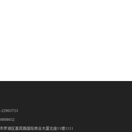
5-22903723
28808632
市罗湖区嘉宾路国际商业大厦北座11楼1111