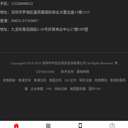
手机：
13528808632
地址：深圳市罗湖区嘉宾路国际商业大厦北座11楼1111
香港：00852-31763667
地址：九龙旺角花园街2-16号好景商业中心27楼18D室
Copyright©2014-
2026 深圳市华信达商务咨询有限公司 All Rights Reserved.
粤
ICP10025080
技术支持：
嘉裕网络
友情链接：
香港空间
香港主机
美国主机
SSL证书
域名注册
免费建站
香港云服务
器
企业邮箱
VPS
商标注册
美国服务器
国外VPS