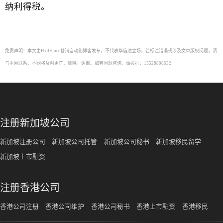
纳利得税。
免责声明：本文由Hxdzhuce营销自动化博客发布，不代表华信达立场，若标注错误或涉及文章版权问题，请
与本网联系，本网将及时更正、删除，谢谢。如有问题咨询，请拨打：13528808632
注册新加坡公司
新加坡注册公司
新加坡公司托管
新加坡公司秘书
新加坡移民留学
新加坡上市融资
注册香港公司
香港公司注册
香港公司维护
香港公司秘书
香港上市融资
香港移民