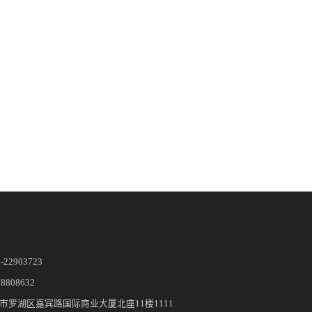
5-22903723
28808632
市罗湖区嘉宾路国际商业大厦北座11楼1111